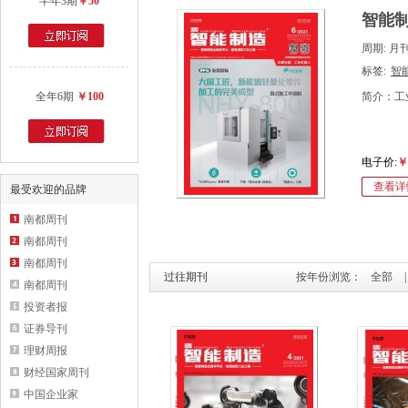
半年3期
￥50
智能制
周期: 月
标签:
智
全年6期
￥100
简介：工
电子价:
￥
查看详
最受欢迎的品牌
南都周刊
南都周刊
南都周刊
过往期刊
按年份浏览：
全部
|
南都周刊
投资者报
证券导刊
理财周报
财经国家周刊
中国企业家